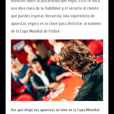
usuarios sobre la plataforma que elijas. Esto te dará
una idea clara de la fiabilidad y el servicio al cliente
que puedes esperar. Recuerda, una experiencia de
apuestas segura es la clave para disfrutar al máximo
de la Copa Mundial de Fútbol.
Por qué elegir las apuestas en vivo en la Copa Mundial