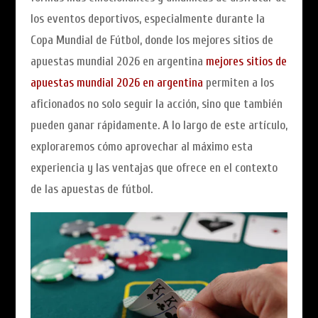
los eventos deportivos, especialmente durante la
Copa Mundial de Fútbol, donde los mejores sitios de
apuestas mundial 2026 en argentina
mejores sitios de
apuestas mundial 2026 en argentina
permiten a los
aficionados no solo seguir la acción, sino que también
pueden ganar rápidamente. A lo largo de este artículo,
exploraremos cómo aprovechar al máximo esta
experiencia y las ventajas que ofrece en el contexto
de las apuestas de fútbol.