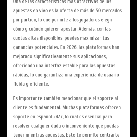
Una de las características más atractivas de las
apuestas en vivo es la oferta de más de 50 mercados
por partido, lo que permite a los jugadores elegir
cómo y cuándo quieren apostar. Además, con las
cuotas altas disponibles, puedes maximizar tus
ganancias potenciales. En 2026, las plataformas han
mejorado significativamente sus aplicaciones,
ofreciendo una interfaz estable para las apuestas
rápidas, lo que garantiza una experiencia de usuario
fluida y eficiente.
Es importante también mencionar que el soporte al
cliente es fundamental. Muchas plataformas ofrecen
soporte en español 24/7, lo cual es esencial para
resolver cualquier duda o inconveniente que puedas
tener mientras apuestas. Esto te permite centrarte