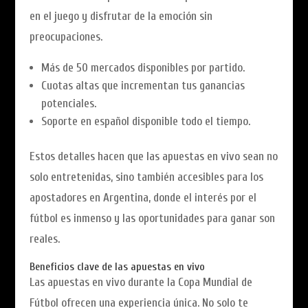
en el juego y disfrutar de la emoción sin
preocupaciones.
Más de 50 mercados disponibles por partido.
Cuotas altas que incrementan tus ganancias
potenciales.
Soporte en español disponible todo el tiempo.
Estos detalles hacen que las apuestas en vivo sean no
solo entretenidas, sino también accesibles para los
apostadores en Argentina, donde el interés por el
fútbol es inmenso y las oportunidades para ganar son
reales.
Beneficios clave de las apuestas en vivo
Las apuestas en vivo durante la Copa Mundial de
Fútbol ofrecen una experiencia única. No solo te