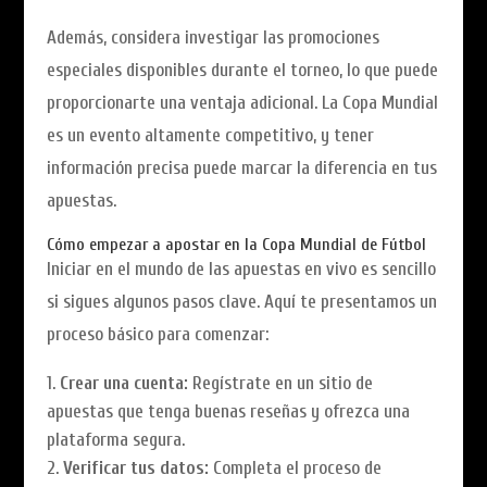
Además, considera investigar las promociones
especiales disponibles durante el torneo, lo que puede
proporcionarte una ventaja adicional. La Copa Mundial
es un evento altamente competitivo, y tener
información precisa puede marcar la diferencia en tus
apuestas.
Cómo empezar a apostar en la Copa Mundial de Fútbol
Iniciar en el mundo de las apuestas en vivo es sencillo
si sigues algunos pasos clave. Aquí te presentamos un
proceso básico para comenzar:
Crear una cuenta:
Regístrate en un sitio de
apuestas que tenga buenas reseñas y ofrezca una
plataforma segura.
Verificar tus datos:
Completa el proceso de