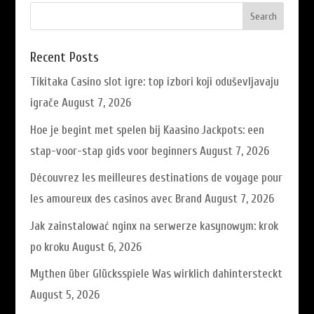
Recent Posts
Tikitaka Casino slot igre: top izbori koji oduševljavaju
igrače
August 7, 2026
Hoe je begint met spelen bij Kaasino Jackpots: een
stap-voor-stap gids voor beginners
August 7, 2026
Découvrez les meilleures destinations de voyage pour
les amoureux des casinos avec Brand
August 7, 2026
Jak zainstalować nginx na serwerze kasynowym: krok
po kroku
August 6, 2026
Mythen über Glücksspiele Was wirklich dahintersteckt
August 5, 2026