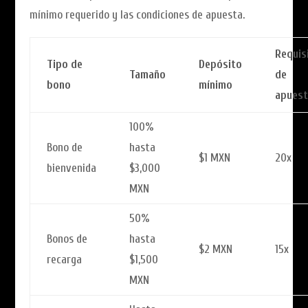
mínimo requerido y las condiciones de apuesta.
Requis
Tipo de
Depósito
Tamaño
de
bono
mínimo
apuest
100%
Bono de
hasta
$1 MXN
20x
bienvenida
$3,000
MXN
50%
Bonos de
hasta
$2 MXN
15x
recarga
$1,500
MXN