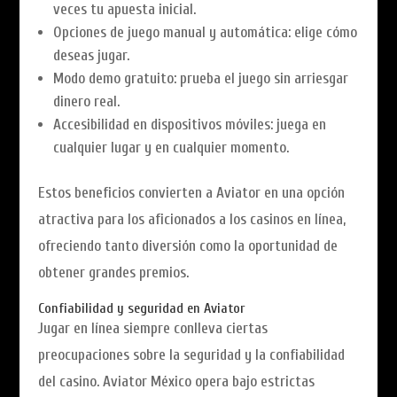
veces tu apuesta inicial.
Opciones de juego manual y automática: elige cómo
deseas jugar.
Modo demo gratuito: prueba el juego sin arriesgar
dinero real.
Accesibilidad en dispositivos móviles: juega en
cualquier lugar y en cualquier momento.
Estos beneficios convierten a Aviator en una opción
atractiva para los aficionados a los casinos en línea,
ofreciendo tanto diversión como la oportunidad de
obtener grandes premios.
Confiabilidad y seguridad en Aviator
Jugar en línea siempre conlleva ciertas
preocupaciones sobre la seguridad y la confiabilidad
del casino. Aviator México opera bajo estrictas