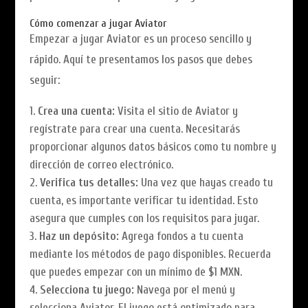
Cómo comenzar a jugar Aviator
Empezar a jugar Aviator es un proceso sencillo y
rápido. Aquí te presentamos los pasos que debes
seguir:
Crea una cuenta:
Visita el sitio de Aviator y
regístrate para crear una cuenta. Necesitarás
proporcionar algunos datos básicos como tu nombre y
dirección de correo electrónico.
Verifica tus detalles:
Una vez que hayas creado tu
cuenta, es importante verificar tu identidad. Esto
asegura que cumples con los requisitos para jugar.
Haz un depósito:
Agrega fondos a tu cuenta
mediante los métodos de pago disponibles. Recuerda
que puedes empezar con un mínimo de $1 MXN.
Selecciona tu juego:
Navega por el menú y
selecciona Aviator. El juego está optimizado para