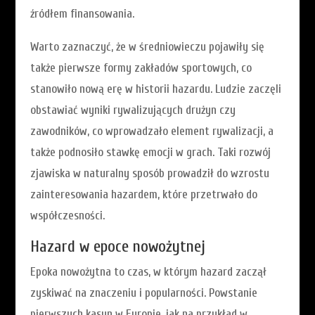
źródłem finansowania.
Warto zaznaczyć, że w średniowieczu pojawiły się
także pierwsze formy zakładów sportowych, co
stanowiło nową erę w historii hazardu. Ludzie zaczęli
obstawiać wyniki rywalizujących drużyn czy
zawodników, co wprowadzało element rywalizacji, a
także podnosiło stawkę emocji w grach. Taki rozwój
zjawiska w naturalny sposób prowadził do wzrostu
zainteresowania hazardem, które przetrwało do
współczesności.
Hazard w epoce nowożytnej
Epoka nowożytna to czas, w którym hazard zaczął
zyskiwać na znaczeniu i popularności. Powstanie
pierwszych kasyn w Europie, jak na przykład w