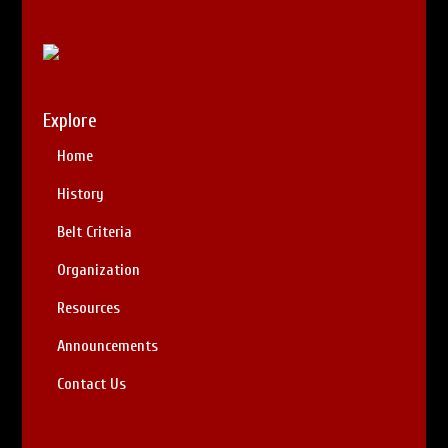
Explore
Home
History
Belt Criteria
Organization
Resources
Announcements
Contact Us