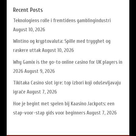
Recent Posts
Teknologiens rolle i fremtidens gamblingindustri
August 10, 2026
Wintino og kryptovaluta: Spille med trygghet og
raskere uttak
August 10, 2026
Why Gamix is the go-to online casino for UK players in
2026
August 9, 2026
Tikitaka Casino slot igre: top izbori koji oduševljavaju
igrače
August 7, 2026
Hoe je begint met spelen bij Kaasino Jackpots: een
stap-voor-stap gids voor beginners
August 7, 2026