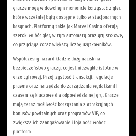
gracze mogą w dowolnym momencie korzystać z gier,
które wcześniej były dostępne tylko w stacjonarnych
kasynach. Platformy takie jak Marvel Casino oferują
szeroki wybór gier, w tym automaty oraz gry stołowe,
co przyciąga coraz większą liczbę użytkowników.
Współczesny hazard kładzie duży nacisk na
bezpieczeństwo graczy, co jest niezwykle istotne w
erze cyfrowej. Przejrzystość transakcji, regulacje
prawne oraz narzędzia do zarządzania wydatkami i
czasem są kluczowe dla odpowiedzialnej gry. Gracze
mają teraz możliwość korzystania z atrakcyjnych
bonusów powitalnych oraz programów VIP, co
zwiększa ich zaangażowanie i lojalność wobec
platform.