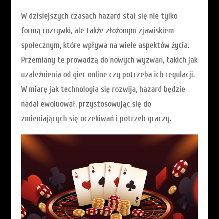
W dzisiejszych czasach hazard stał się nie tylko
formą rozrywki, ale także złożonym zjawiskiem
społecznym, które wpływa na wiele aspektów życia.
Przemiany te prowadzą do nowych wyzwań, takich jak
uzależnienia od gier online czy potrzeba ich regulacji.
W miarę jak technologia się rozwija, hazard będzie
nadal ewoluował, przystosowując się do
zmieniających się oczekiwań i potrzeb graczy.