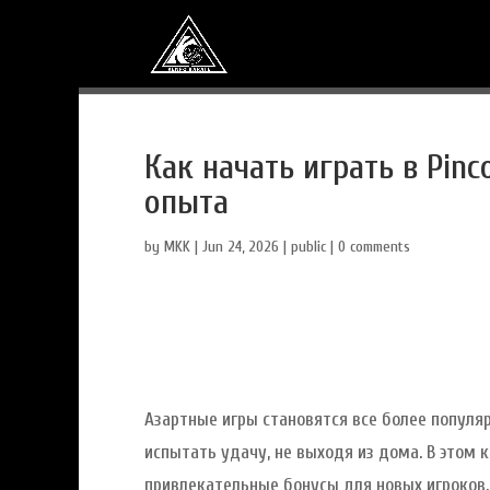
Как начать играть в Pinc
опыта
by
MKK
|
Jun 24, 2026
|
public
|
0 comments
Азартные игры становятся все более популя
испытать удачу, не выходя из дома. В этом 
привлекательные бонусы для новых игроков.