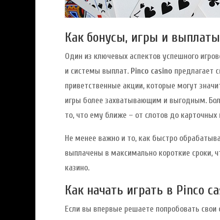
Как бонусы, игры и выплат
Один из ключевых аспектов успешного игрово
и системы выплат.
Pinco casino
предлагает с
приветственные акции, которые могут значи
игры более захватывающим и выгодным. Боле
то, что ему ближе – от слотов до карточных 
Не менее важно и то, как быстро обрабаты
выплачены в максимально короткие сроки, 
казино.
Как начать играть в Pinco ca
Если вы впервые решаете попробовать свои 