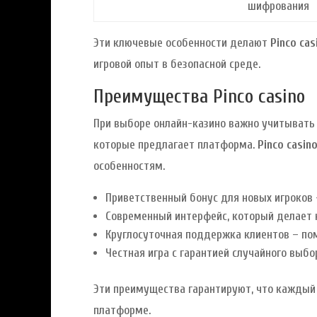
шифрования
Эти ключевые особенности делают
Pinco cas
игровой опыт в безопасной среде.
Преимущества Pinco casino
При выборе онлайн-казино важно учитывать 
которые предлагает платформа.
Pinco casin
особенностям.
Приветственный бонус для новых игроков 
Современный интерфейс, который делает н
Круглосуточная поддержка клиентов – пом
Честная игра с гарантией случайного выбо
Эти преимущества гарантируют, что каждый 
платформе.