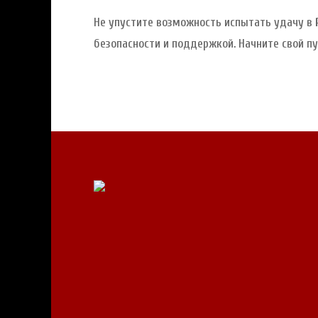
Не упустите возможность испытать удачу в
безопасности и поддержкой. Начните свой пу