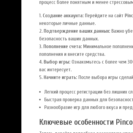
процесс более понятным и менее стрессовым
Создание аккаунта:
Перейдите на сайт
Pin
некоторые личные данные.
Подтверждение ваших данных:
Важно убед
безопасность ваших данных.
Пополнение счета:
Минимальное пополнен
пополнения и внесите средства.
Выбор игры:
Ознакомьтесь с более чем 30
вас интересует.
Начните играть:
После выбора игры сделай
Легкий процесс регистрации без лишних с
Быстрая проверка данных для безопасност
Разнообразие игр для любого вкуса и пред
Ключевые особенности Pinco