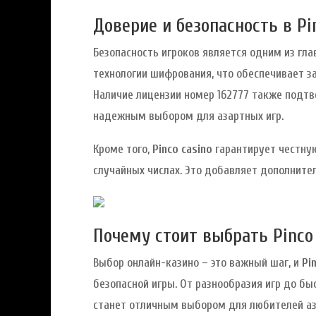
Доверие и безопасность в Pi
Безопасность игроков является одним из гл
технологии шифрования, что обеспечивает з
Наличие лицензии номер 162777 также подтв
надежным выбором для азартных игр.
Кроме того,
Pinco casino
гарантирует честную
случайных числах. Это добавляет дополните
Почему стоит выбрать Pinco 
Выбор онлайн-казино – это важный шаг, и
Pi
безопасной игры. От разнообразия игр до б
станет отличным выбором для любителей аз