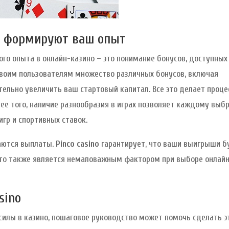
ы формируют ваш опыт
го опыта в онлайн-казино – это понимание бонусов, доступных
воим пользователям множество различных бонусов, включая
тельно увеличить ваш стартовый капитал. Все это делает проце
е того, наличие разнообразия в играх позволяет каждому выб
игр и спортивных ставок.
ваются выплаты.
Pinco casino
гарантирует, что ваши выигрыши б
что также является немаловажным фактором при выборе онлай
sino
силы в казино, пошаговое руководство может помочь сделать э