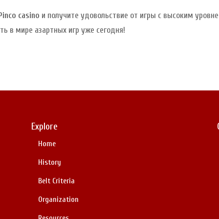
Pinco casino
и получите удовольствие от игры с высоким уровн
ть в мире азартных игр уже сегодня!
Explore
Home
History
Belt Criteria
Organization
Resources