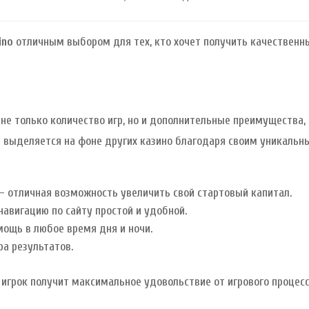
ino
отличным выбором для тех, кто хочет получить качественн
не только количество игр, но и дополнительные преимущества,
o
выделяется на фоне других казино благодаря своим уникальн
– отличная возможность увеличить свой стартовый капитал.
авигацию по сайту простой и удобной.
ощь в любое время дня и ночи.
ра результатов.
игрок получит максимальное удовольствие от игрового процесс