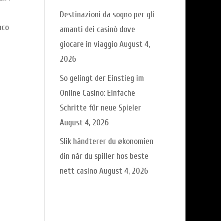
Destinazioni da sogno per gli
nco
amanti dei casinò dove
giocare in viaggio
August 4,
2026
So gelingt der Einstieg im
Online Casino: Einfache
Schritte für neue Spieler
August 4, 2026
Slik håndterer du økonomien
din når du spiller hos beste
nett casino
August 4, 2026