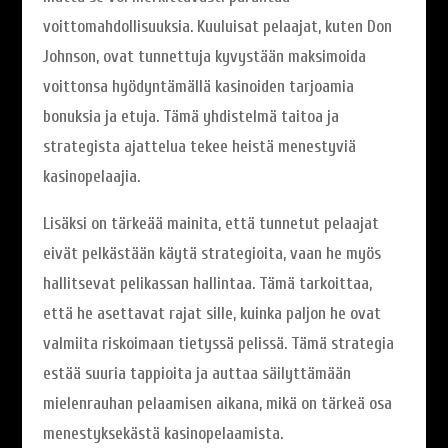
voittomahdollisuuksia. Kuuluisat pelaajat, kuten Don
Johnson, ovat tunnettuja kyvystään maksimoida
voittonsa hyödyntämällä kasinoiden tarjoamia
bonuksia ja etuja. Tämä yhdistelmä taitoa ja
strategista ajattelua tekee heistä menestyviä
kasinopelaajia.
Lisäksi on tärkeää mainita, että tunnetut pelaajat
eivät pelkästään käytä strategioita, vaan he myös
hallitsevat pelikassan hallintaa. Tämä tarkoittaa,
että he asettavat rajat sille, kuinka paljon he ovat
valmiita riskoimaan tietyssä pelissä. Tämä strategia
estää suuria tappioita ja auttaa säilyttämään
mielenrauhan pelaamisen aikana, mikä on tärkeä osa
menestyksekästä kasinopelaamista.