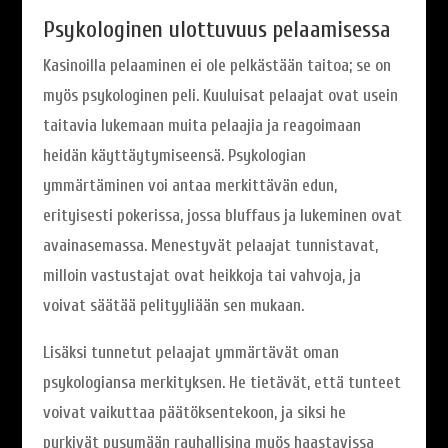
Psykologinen ulottuvuus pelaamisessa
Kasinoilla pelaaminen ei ole pelkästään taitoa; se on
myös psykologinen peli. Kuuluisat pelaajat ovat usein
taitavia lukemaan muita pelaajia ja reagoimaan
heidän käyttäytymiseensä. Psykologian
ymmärtäminen voi antaa merkittävän edun,
erityisesti pokerissa, jossa bluffaus ja lukeminen ovat
avainasemassa. Menestyvät pelaajat tunnistavat,
milloin vastustajat ovat heikkoja tai vahvoja, ja
voivat säätää pelityyliään sen mukaan.
Lisäksi tunnetut pelaajat ymmärtävät oman
psykologiansa merkityksen. He tietävät, että tunteet
voivat vaikuttaa päätöksentekoon, ja siksi he
pyrkivät pysymään rauhallisina myös haastavissa