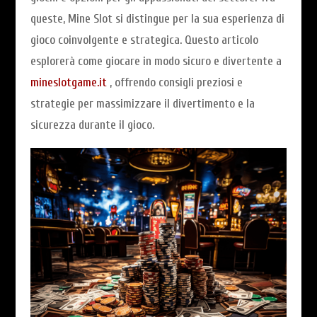
queste, Mine Slot si distingue per la sua esperienza di
gioco coinvolgente e strategica. Questo articolo
esplorerà come giocare in modo sicuro e divertente a
mineslotgame.it
, offrendo consigli preziosi e
strategie per massimizzare il divertimento e la
sicurezza durante il gioco.