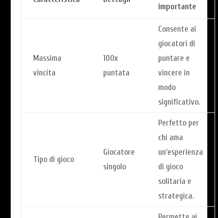
importante
Consente ai
giocatori di
Massima
100x
puntare e
vincita
puntata
vincere in
modo
significativo.
Perfetto per
chi ama
Giocatore
un’esperienza
Tipo di gioco
singolo
di gioco
solitaria e
strategica.
Permette ai