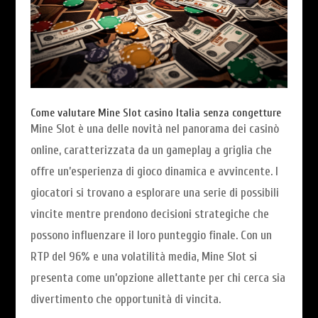
Come valutare Mine Slot casino Italia senza congetture
Mine Slot è una delle novità nel panorama dei casinò
online, caratterizzata da un gameplay a griglia che
offre un’esperienza di gioco dinamica e avvincente. I
giocatori si trovano a esplorare una serie di possibili
vincite mentre prendono decisioni strategiche che
possono influenzare il loro punteggio finale. Con un
RTP del 96% e una volatilità media, Mine Slot si
presenta come un’opzione allettante per chi cerca sia
divertimento che opportunità di vincita.