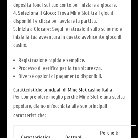
deposita fondi sul tuo conto per iniziare a giocare.
Seleziona il Gioco:
Trova Mine Slot tra i giochi
disponibili e clicca per avviare la partita.
Inizia a Giocare:
Segui le istruzioni sullo schermo e
inizia la tua avventura in questo avvincente gioco di
casinò.
Registrazione rapida e semplice.
Processo di verifica per la tua sicurezza.
Diverse opzioni di pagamento disponibili.
Caratteristiche principali di Mine Slot casino Italia
Per comprendere meglio perché Mine Slot è una scelta
popolare, diamo un’occhiata alle sue principali
caratteristiche:
Perché è
Caratteristica
Dettagli