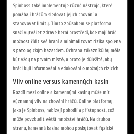
Spinboss také implementuje různé nástroje, které
pomáhají hráčům sledovat jejich chování a
stanovovat limity. Tímto způsobem se platforma
snaží vytvářet zdravé herní prostředí, kde mají hráči
možnost řídit své hraní a minimalizovat rizika spojená
s patologickým hazardem. Ochrana zákazníků by měla
být vždy na prvním místě, a proto je důležité, aby
hráči byli informováni a edukováni o možných rizicích.
Vliv online versus kamenných kasin
Rozdíl mezi online a kamennými kasiny může mít
významný vliv na chování hráčů. Online platformy,
jako je Spinboss, nabízejí pohodlí a přístupnost, což
může povzbudit větší množství hráčů. Na druhou
stranu, kamenná kasina mohou poskytovat fyzické