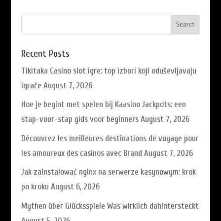
Recent Posts
Tikitaka Casino slot igre: top izbori koji oduševljavaju
igrače
August 7, 2026
Hoe je begint met spelen bij Kaasino Jackpots: een
stap-voor-stap gids voor beginners
August 7, 2026
Découvrez les meilleures destinations de voyage pour
les amoureux des casinos avec Brand
August 7, 2026
Jak zainstalować nginx na serwerze kasynowym: krok
po kroku
August 6, 2026
Mythen über Glücksspiele Was wirklich dahintersteckt
August 5, 2026