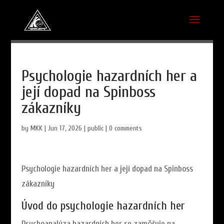
Psychologie hazardních her a
její dopad na Spinboss
zákazníky
by
MKK
|
Jun 17, 2026
|
public
|
0 comments
Psychologie hazardních her a její dopad na Spinboss
zákazníky
Úvod do psychologie hazardních her
Psychoanalýza hazardních her se zaměřuje na