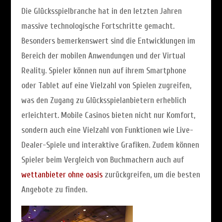
Die Glücksspielbranche hat in den letzten Jahren
massive technologische Fortschritte gemacht.
Besonders bemerkenswert sind die Entwicklungen im
Bereich der mobilen Anwendungen und der Virtual
Reality. Spieler können nun auf ihrem Smartphone
oder Tablet auf eine Vielzahl von Spielen zugreifen,
was den Zugang zu Glücksspielanbietern erheblich
erleichtert. Mobile Casinos bieten nicht nur Komfort,
sondern auch eine Vielzahl von Funktionen wie Live-
Dealer-Spiele und interaktive Grafiken. Zudem können
Spieler beim Vergleich von Buchmachern auch auf
wettanbieter ohne oasis
zurückgreifen, um die besten
Angebote zu finden.