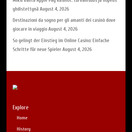
Miksi valita Apple Pay Kasinot: turvallisuus ja nopeus
yhdistettynä
August 4, 2026
Destinazioni da sogno per gli amanti dei casinò dove
giocare in viaggio
August 4, 2026
So gelingt der Einstieg im Online Casino: Einfache
Schritte für neue Spieler
August 4, 2026
Explore
Home
History