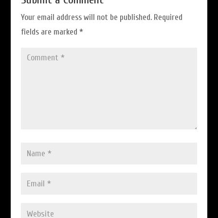
Your email address will not be published.
Required
fields are marked
*