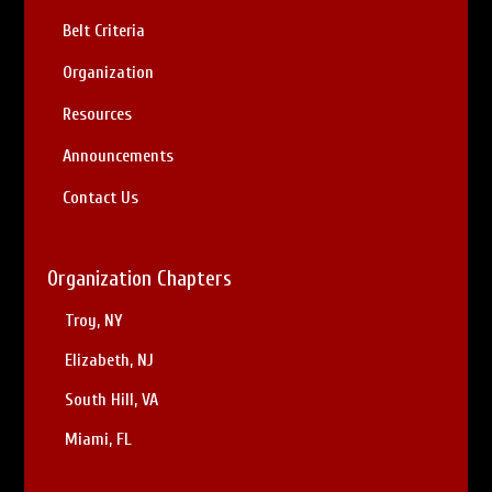
Belt Criteria
Organization
Resources
Announcements
Contact Us
Organization Chapters
Troy, NY
Elizabeth, NJ
South Hill, VA
Miami, FL