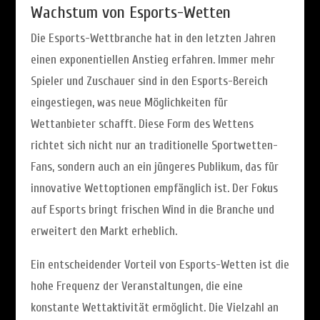
Wachstum von Esports-Wetten
Die Esports-Wettbranche hat in den letzten Jahren
einen exponentiellen Anstieg erfahren. Immer mehr
Spieler und Zuschauer sind in den Esports-Bereich
eingestiegen, was neue Möglichkeiten für
Wettanbieter schafft. Diese Form des Wettens
richtet sich nicht nur an traditionelle Sportwetten-
Fans, sondern auch an ein jüngeres Publikum, das für
innovative Wettoptionen empfänglich ist. Der Fokus
auf Esports bringt frischen Wind in die Branche und
erweitert den Markt erheblich.
Ein entscheidender Vorteil von Esports-Wetten ist die
hohe Frequenz der Veranstaltungen, die eine
konstante Wettaktivität ermöglicht. Die Vielzahl an