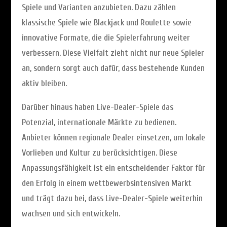
Spiele und Varianten anzubieten. Dazu zählen
klassische Spiele wie Blackjack und Roulette sowie
innovative Formate, die die Spielerfahrung weiter
verbessern. Diese Vielfalt zieht nicht nur neue Spieler
an, sondern sorgt auch dafür, dass bestehende Kunden
aktiv bleiben.
Darüber hinaus haben Live-Dealer-Spiele das
Potenzial, internationale Märkte zu bedienen.
Anbieter können regionale Dealer einsetzen, um lokale
Vorlieben und Kultur zu berücksichtigen. Diese
Anpassungsfähigkeit ist ein entscheidender Faktor für
den Erfolg in einem wettbewerbsintensiven Markt
und trägt dazu bei, dass Live-Dealer-Spiele weiterhin
wachsen und sich entwickeln.