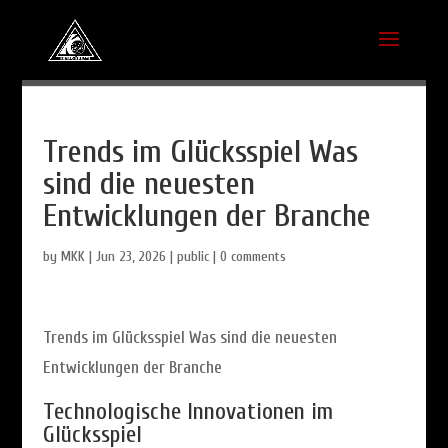
Trends im Glücksspiel Was
sind die neuesten
Entwicklungen der Branche
by
MKK
|
Jun 23, 2026
|
public
|
0 comments
Trends im Glücksspiel Was sind die neuesten
Entwicklungen der Branche
Technologische Innovationen im
Glücksspiel